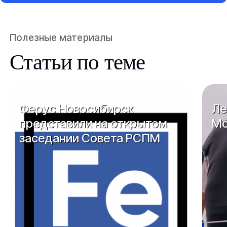
Полезные материалы
Статьи по теме
Ферус Новосибирск
Ле
представили на открытом
Мо
заседании Совета РСПМ