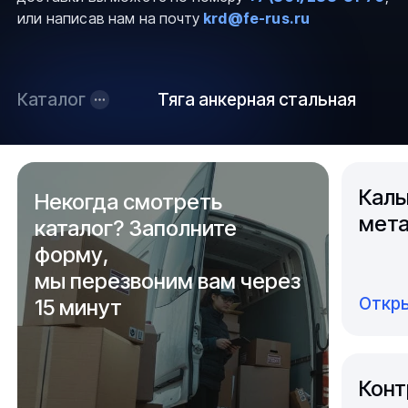
или написав нам на почту
krd@fe-rus.ru
Каталог
Тяга анкерная стальная
Каль
Некогда смотреть
мета
каталог? Заполните
форму,
мы перезвоним вам через
Откры
15 минут
Конт