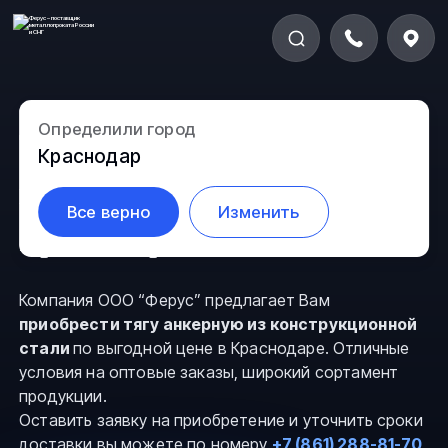
Определили город
Тяга анкерная из
Краснодар
конструкционной стали в
Все верно
Изменить
Краснодаре
Компания ООО “Ферус” предлагает Вам
приобрести тягу анкерную из конструкционной
стали
по выгодной цене в Краснодаре. Отличные
условия на оптовые заказы, широкий сортамент
продукции.
Оставить заявку на приобретение и уточнить сроки
доставки вы можете по номеру
+7 (861) 288-81-70
,