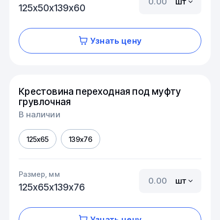
шт
125х50х139х60
Узнать цену
Крестовина переходная под муфту
грувлочная
В наличии
125х65
139х76
Размер, мм
шт
125х65х139х76
Узнать цену