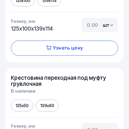
125х100
139х114
Размер, мм
шт
125х100х139х114
Узнать цену
Крестовина переходная под муфту
грувлочная
В наличии
125х50
139х60
Размер, мм