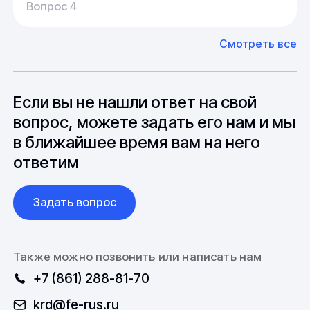
У нас большой опыт поставок из Европы и
Вопрос 4
20-25 дней, но в зависимости от различных
Азии. Через наших партнеров мы сможем
факторов, таких как наличие материалов,
доставить импортные материалы и
Смотреть все
может быть сокращен до 1 недели.
оборудование. Мы знакомы с
Особо "cложные" товары могут требовать
особенностями взаимодействия с
до 6 месяцев производства.
зарубежными партнерами, включая
вопросы связанные с документацией и
Если вы не нашли ответ на свой
международной логистикой.
вопрос, можете задать его нам и мы
в ближайшее время вам на него
ответим
Задать вопрос
Также можно позвонить или написать нам
+7 (861) 288-81-70
krd@fe-rus.ru