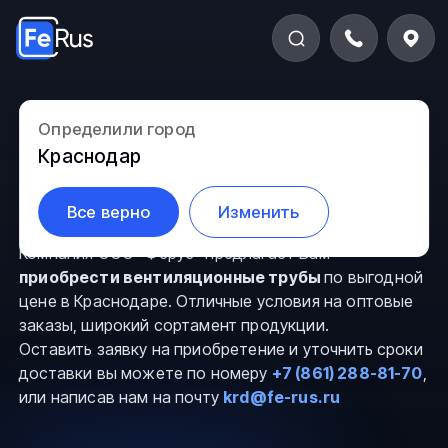
Определили город
Вентиляционная труба
Краснодар
в Краснодаре
Все верно
Изменить
Компания ООО “Ферус” предлагает Вам
приобрести вентиляционные трубы
по выгодной
цене в Краснодаре. Отличные условия на оптовые
заказы, широкий сортамент продукции.
Оставить заявку на приобретение и уточнить сроки
доставки вы можете по номеру
+7 (861) 288-81-70
,
или написав нам на почту
krd@fe-rus.ru