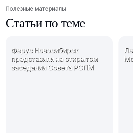
Полезные материалы
Статьи по теме
Ферус Новосибирск
Ле
представили на открытом
Мо
заседании Совета РСПМ