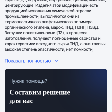
центрирующие. Изделия этой модификации есть
продукцией исполнения химической отрасли
промышленности, выполняются они из
термопластичного алифатического полимера
органического этилена, марок: ПНД, ПЭНП, ПЭВД.
Заглушки полиэтиленовые (ПЭ), в процессе
изготовления, получают полноценные свойства и
характеристики исходного сырья ПНД, а они таковы:
высокая степень эластичности, нет ломкости,
непроницаемость для газов и жидкостей,
Показать полностью
физиологическая и биологическая инертность,
устойчивость к температурным колебаниям, нет
токсичных выделений и неприятных запахов,
устойчивость к агрессивным атмосферным
Нужна помощь?
влияниям, отличная свариваемость. Изделие
допускается для эксплуатации в любых
Составим решение
климатических и погодных условиях.
для вас