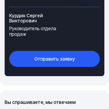
Курдин Сергей
Викторович
Руководитель отдела
продаж
Отправить заявку
Заглушка из полиэтилена, общие
технические данные и производство
продукта
Изделие для труб не имеет сложной конфигурации, в
готовом для использования состоянии, оно
отвечает всем требованиям нормативов, которые
Вы спрашиваете, мы отвечаем
прописаны в ГОСТ 32415-2013, 16338-85, Р 56209-